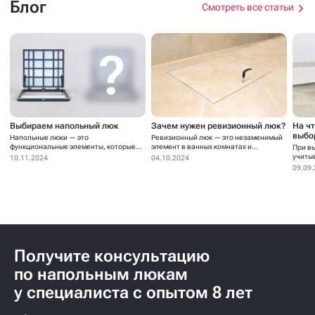
Блог
Смотреть все статьи
Выбираем напольный люк
Зачем нужен ревизионный люк?
На ч
выбо
Напольные люки — это
Ревизионный люк — это незаменимый
функциональные элементы, которые
элемент в ванных комнатах и...
При в
устанавливаются для...
учиты
10.11.2024
04.10.2024
09.09
Получите консультацию
по напольным люкам
у специалиста с опытом 8 лет