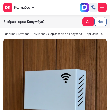
Колумбус
Выбран город
Колумбус
?
Да
Нет
Главная
Каталог
Дом и сад
Держатели для роутера
Держатель роутера (274*164*73) -01- белый