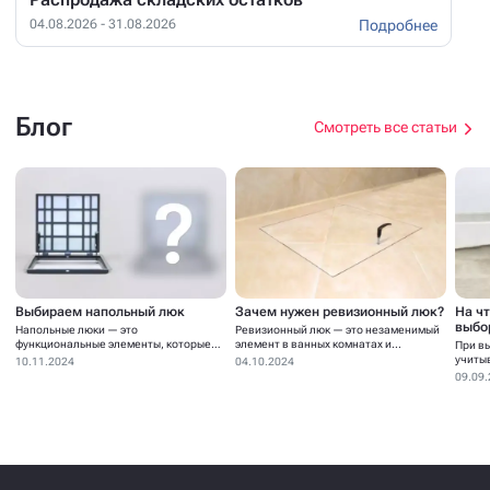
Подробнее
04.08.2026 - 31.08.2026
Блог
Смотреть все статьи
Выбираем напольный люк
Зачем нужен ревизионный люк?
На ч
выбо
Напольные люки — это
Ревизионный люк — это незаменимый
функциональные элементы, которые
элемент в ванных комнатах и...
При в
устанавливаются для...
учиты
10.11.2024
04.10.2024
09.09