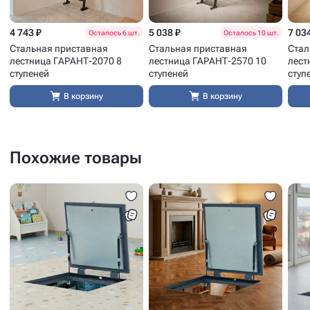
4 743 ₽
5 038 ₽
7 03
Осталось 6 шт.
Осталось 10 шт.
Стальная приставная
Стальная приставная
Стал
лестница ГАРАНТ-2070 8
лестница ГАРАНТ-2570 10
лест
ступеней
ступеней
ступ
В корзину
В корзину
Похожие товары