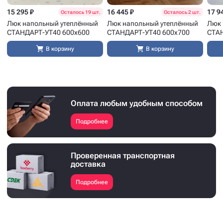
15 295 ₽
16 445 ₽
17 9
Осталось 19 шт.
Осталось 2 шт.
Люк напольный утеплённый
Люк напольный утеплённый
Люк 
СТАНДАРТ-УТ40 600x600
СТАНДАРТ-УТ40 600x700
СТАН
В корзину
В корзину
Оплата любым удобным способом
Подробнее
Проверенная транспортная
доставка
Подробнее