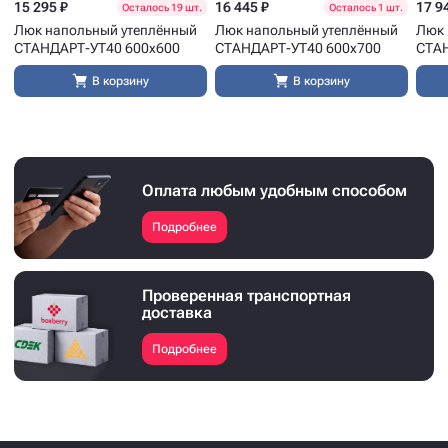
15 295 ₽
16 445 ₽
17 9
Осталось 19 шт.
Осталось 1 шт.
Люк напольный утеплённый
Люк напольный утеплённый
Люк 
СТАНДАРТ-УТ40 600x600
СТАНДАРТ-УТ40 600x700
СТАН
В корзину
В корзину
Оплата любым удобным способом
Подробнее
Проверенная транспортная
доставка
Подробнее