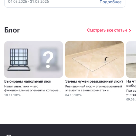
Подробнее
04.08.2026 - 31.08.2026
Блог
Смотреть все статьи
Выбираем напольный люк
Зачем нужен ревизионный люк?
На ч
выбо
Напольные люки — это
Ревизионный люк — это незаменимый
функциональные элементы, которые
элемент в ванных комнатах и...
При в
устанавливаются для...
учиты
10.11.2024
04.10.2024
09.09