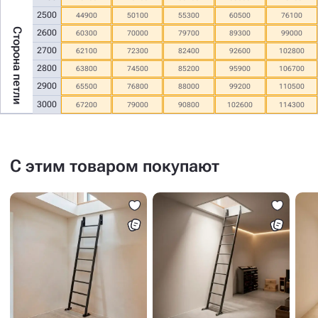
2500
44900
50100
55300
60500
76100
Сторона петли
2600
60300
70000
79700
89300
99000
2700
62100
72300
82400
92600
102800
2800
63800
74500
85200
95900
106700
2900
65500
76800
88000
99200
110500
3000
67200
79000
90800
102600
114300
С этим товаром покупают