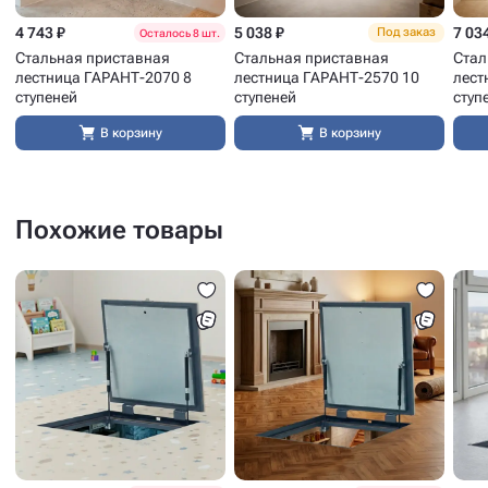
4 743 ₽
5 038 ₽
7 03
Под заказ
Осталось 8 шт.
Стальная приставная
Стальная приставная
Стал
лестница ГАРАНТ-2070 8
лестница ГАРАНТ-2570 10
лест
ступеней
ступеней
ступ
В корзину
В корзину
Похожие товары