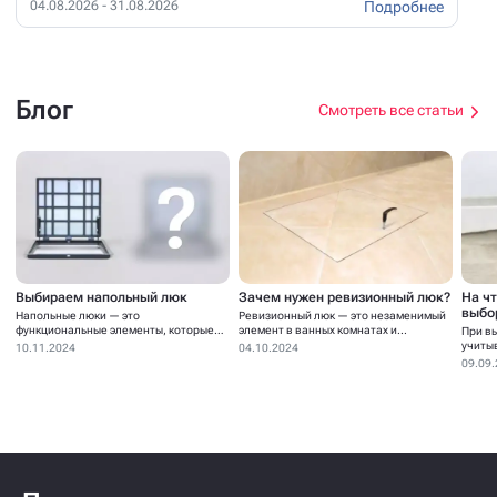
Подробнее
04.08.2026 - 31.08.2026
Блог
Смотреть все статьи
Выбираем напольный люк
Зачем нужен ревизионный люк?
На ч
выбо
Напольные люки — это
Ревизионный люк — это незаменимый
функциональные элементы, которые
элемент в ванных комнатах и...
При в
устанавливаются для...
учиты
10.11.2024
04.10.2024
09.09