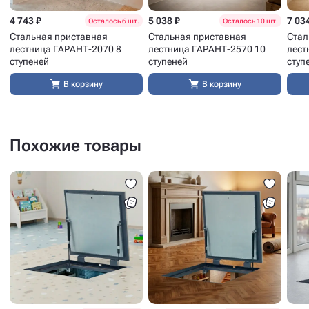
4 743 ₽
5 038 ₽
7 03
Осталось 6 шт.
Осталось 10 шт.
Стальная приставная
Стальная приставная
Стал
лестница ГАРАНТ-2070 8
лестница ГАРАНТ-2570 10
лест
ступеней
ступеней
ступ
В корзину
В корзину
Похожие товары