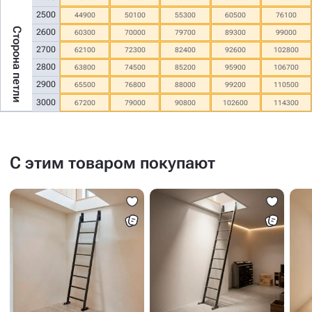
2500
44900
50100
55300
60500
76100
Сторона петли
2600
60300
70000
79700
89300
99000
2700
62100
72300
82400
92600
102800
2800
63800
74500
85200
95900
106700
2900
65500
76800
88000
99200
110500
3000
67200
79000
90800
102600
114300
С этим товаром покупают