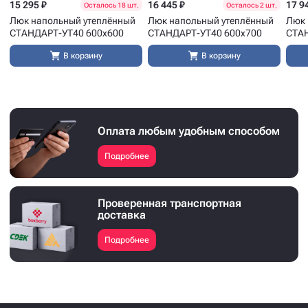
15 295 ₽
16 445 ₽
17 9
Осталось 18 шт.
Осталось 2 шт.
Люк напольный утеплённый
Люк напольный утеплённый
Люк 
СТАНДАРТ-УТ40 600x600
СТАНДАРТ-УТ40 600x700
СТАН
В корзину
В корзину
Оплата любым удобным способом
Подробнее
Проверенная транспортная
доставка
Подробнее