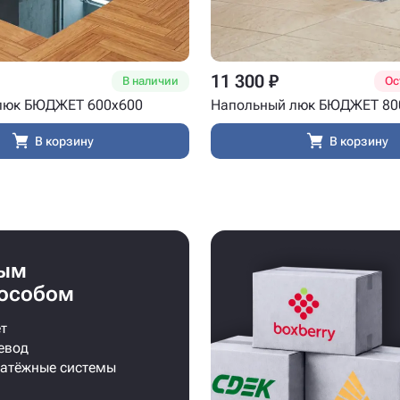
11 300 ₽
В наличии
Ос
люк БЮДЖЕТ 600x600
Напольный люк БЮДЖЕТ 80
В корзину
В корзину
бым
особом
т
евод
латёжные системы