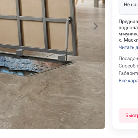
Не на
Предназ
подвала
ммуника
х. Маски
Читать 
Посадоч
Способ 
Габарит
Все хар
Быст