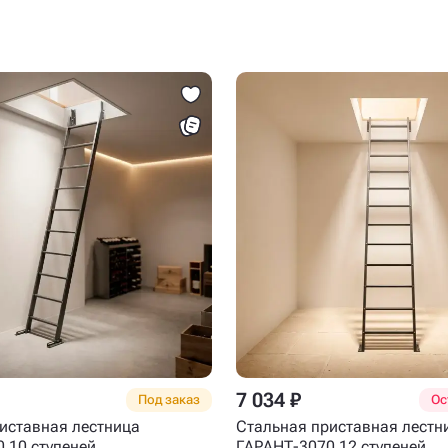
7 034 ₽
Под заказ
Ос
иставная лестница
Стальная приставная лестн
 10 ступеней
ГАРАНТ-3070 12 ступеней