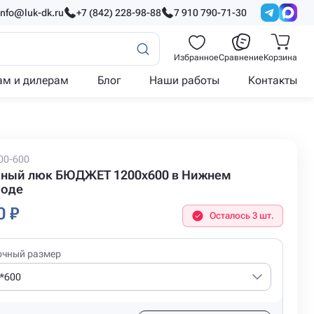
info@luk-dk.ru
+7 (842) 228-98-88
7 910 790-71-30
Избранное
Сравнение
Корзина
ам и дилерам
Блог
Наши работы
Контакты
00-600
ный люк БЮДЖЕТ 1200x600 в Нижнем
роде
0 ₽
Осталось 3 шт.
очный размер
*600