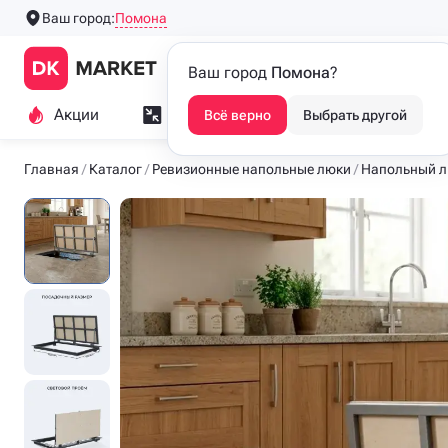
Помона
Ваш город:
Производим напольные
Каталог
Ваш город
Помона
?
люки с 2016 года
Акции
Замер и монтаж
Индивидуа
Всё верно
Выбрать другой
Главная
Каталог
Ревизионные напольные люки
Напольный 