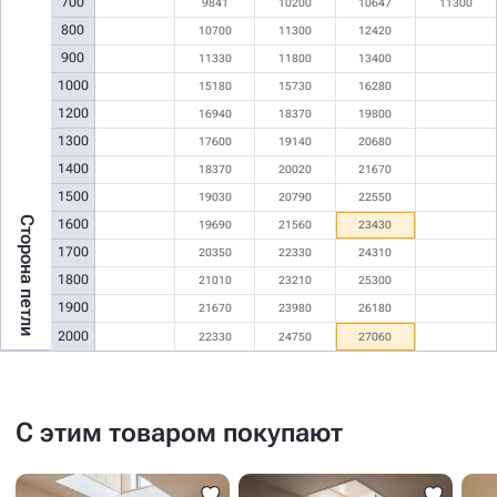
700
9841
10200
10647
11300
800
10700
11300
12420
900
11330
11800
13400
1000
15180
15730
16280
1200
16940
18370
19800
1300
17600
19140
20680
1400
18370
20020
21670
1500
19030
20790
22550
Сторона петли
1600
19690
21560
23430
1700
20350
22330
24310
1800
21010
23210
25300
1900
21670
23980
26180
2000
22330
24750
27060
С этим товаром покупают