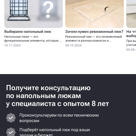
Выбираем напольный люк
Зачем нужен ревизионный люк?
На ч
выбо
Напольные люки — это
Ревизионный люк — это незаменимый
функциональные элементы, которые
элемент в ванных комнатах и...
При в
устанавливаются для...
учиты
10.11.2024
04.10.2024
09.09
Получите консультацию
по напольным люкам
у специалиста с опытом 8 лет
Проконсультируем по всем техническим
вопросам
Подберёт напольный люк под ваши
задачи и бюджет