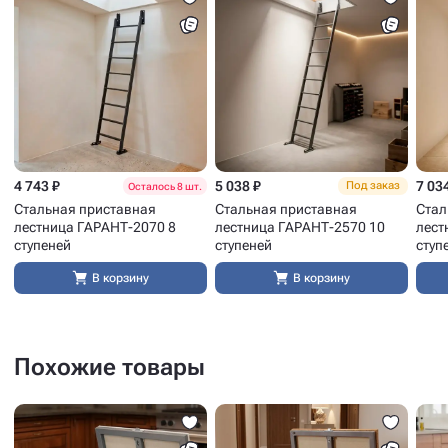
4 743 ₽
5 038 ₽
7 03
Под заказ
Осталось 8 шт.
Стальная приставная
Стальная приставная
Стал
лестница ГАРАНТ-2070 8
лестница ГАРАНТ-2570 10
лест
ступеней
ступеней
ступ
В корзину
В корзину
Похожие товары