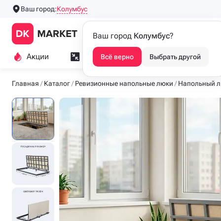
Колумбус
Ваш город:
Производим напольные
Каталог
Ваш город
Колумбус
?
люки с 2016 года
Акции
Замер и монтаж
Индивидуа
Всё верно
Выбрать другой
Главная
Каталог
Ревизионные напольные люки
Напольный 