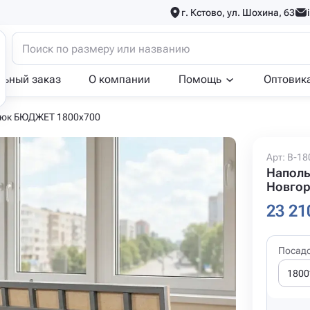
г. Кстово, ул. Шохина, 63
льный заказ
О компании
Помощь
Оптовик
люк БЮДЖЕТ 1800x700
Арт: B-18
Наполь
Новго
23 21
Посад
1800