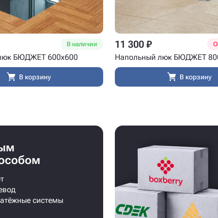
11 300 ₽
В наличии
О
люк БЮДЖЕТ 600x600
Напольный люк БЮДЖЕТ 80
В корзину
В корзину
бым
особом
т
евод
латёжные системы