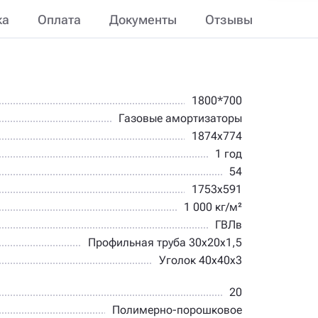
ка
Оплата
Документы
Отзывы
1800*700
Газовые амортизаторы
1874х774
1 год
54
1753х591
1 000 кг/м²
ГВЛв
Профильная труба 30х20х1,5
Уголок 40х40х3
20
Полимерно-порошковое