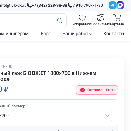
info@luk-dk.ru
+7 (842) 228-98-88
7 910 790-71-30
Избранное
Сравнение
Корзина
ам и дилерам
Блог
Наши работы
Контакты
00-700
ный люк БЮДЖЕТ 1800x700 в Нижнем
роде
0 ₽
Осталось 1 шт.
очный размер
*700