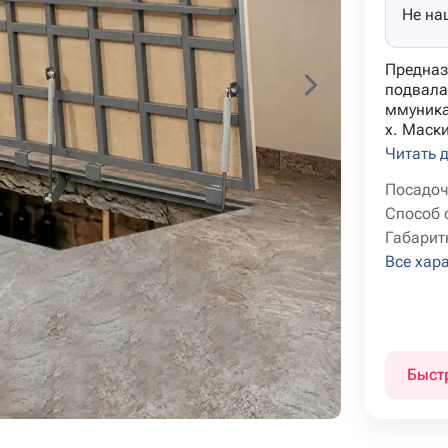
Не на
Предназ
подвала
ммуника
х. Маски
Читать 
Посадоч
Способ 
Габарит
Все хар
Быст