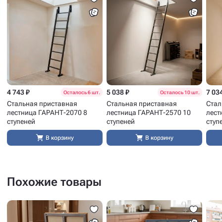
4 743 ₽
5 038 ₽
7 03
Осталось 6 шт.
Осталось 10 шт.
Стальная приставная
Стальная приставная
Стал
лестница ГАРАНТ-2070 8
лестница ГАРАНТ-2570 10
лест
ступеней
ступеней
ступ
В корзину
В корзину
Похожие товары