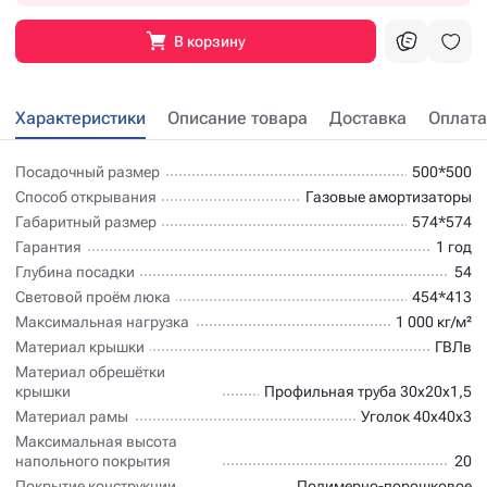
В корзину
Характеристики
Описание товара
Доставка
Оплата
Посадочный размер
500*500
Способ открывания
Газовые амортизаторы
Габаритный размер
574*574
Гарантия
1 год
Глубина посадки
54
Световой проём люка
454*413
Максимальная нагрузка
1 000 кг/м²
Материал крышки
ГВЛв
Материал обрешётки
крышки
Профильная труба 30х20х1,5
Материал рамы
Уголок 40х40х3
Максимальная высота
напольного покрытия
20
Покрытие конструкции
Полимерно-порошковое