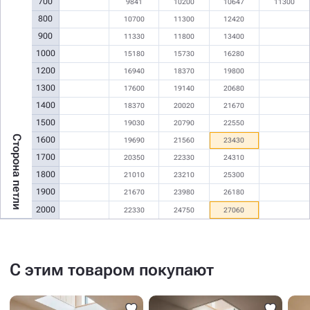
700
9841
10200
10647
11300
800
10700
11300
12420
900
11330
11800
13400
1000
15180
15730
16280
1200
16940
18370
19800
1300
17600
19140
20680
1400
18370
20020
21670
1500
19030
20790
22550
Сторона петли
1600
19690
21560
23430
1700
20350
22330
24310
1800
21010
23210
25300
1900
21670
23980
26180
2000
22330
24750
27060
С этим товаром покупают