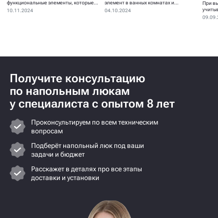
функциональные элементы, которые
элемент в ванных комнатах и...
При в
устанавливаются для...
учиты
10.11.2024
04.10.2024
09.09
Получите консультацию
по напольным люкам
у специалиста с опытом 8 лет
Проконсультируем по всем техническим
вопросам
Подберёт напольный люк под ваши
задачи и бюджет
Расскажет в деталях про все этапы
доставки и установки