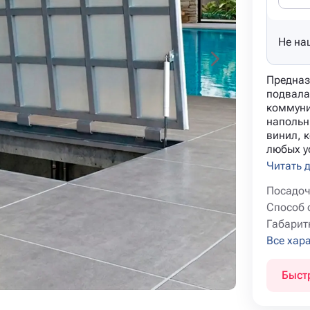
Не на
Предназ
подвала
коммуни
напольн
винил, к
любых ус
Читать 
Посадоч
Способ 
Габарит
Все хар
Быст