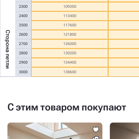
2300
109200
2400
113400
2500
117600
Сторона петли
2600
121800
2700
126000
2800
130200
2900
134400
3000
138600
С этим товаром покупают