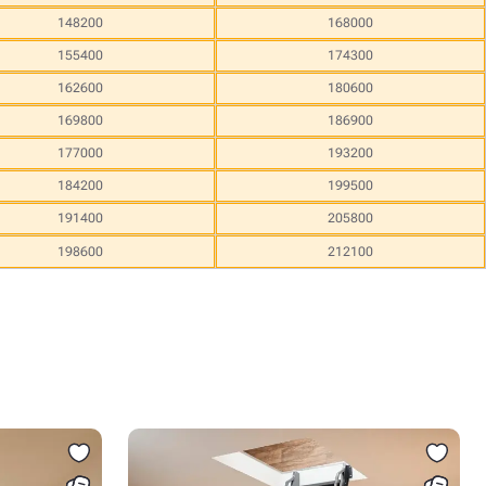
148200
168000
155400
174300
162600
180600
169800
186900
177000
193200
184200
199500
191400
205800
198600
212100