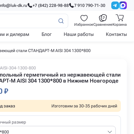
info@luk-dk.ru
+7 (842) 228-98-88
7 910 790-71-30
Избранное
Сравнение
Корзина
ам и дилерам
Блог
Наши работы
Контакты
веющей стали СТАНДАРТ-М AISI 304 1300*800
AISI-304-1300-800
польный герметичный из нержавеющей стали
РТ-М AISI 304 1300*800 в Нижнем Новгороде
0 ₽
д заказ
Изготовим за 30-35 рабочих дней
очный размер
*800