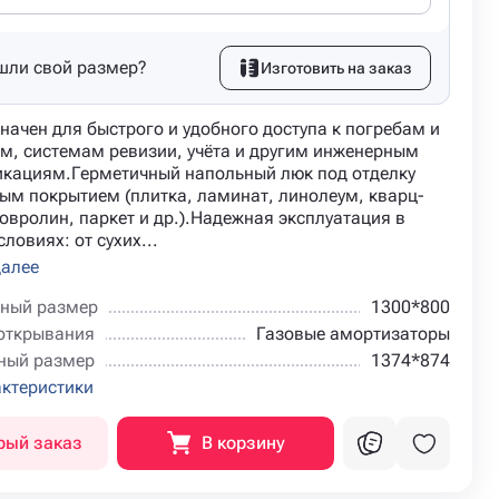
шли свой размер?
Изготовить на заказ
начен для быстрого и удобного доступа к погребам и
м, системам ревизии, учёта и другим инженерным
кациям.Герметичный напольный люк под отделку
ым покрытием (плитка, ламинат, линолеум, кварц-
овролин, паркет и др.).Надежная эксплуатация в
ловиях: от сухих...
далее
ный размер
1300*800
открывания
Газовые амортизаторы
ный размер
1374*874
актеристики
рый заказ
В корзину