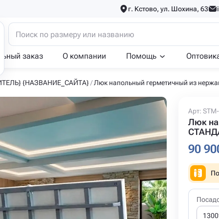
г. Кстово, ул. Шохина, 63
льный заказ
О компании
Помощь
Оптовик
ИТЕЛЬ} {НАЗВАНИЕ_САЙТА}
Люк напольный герметичный из нержа
Арт: STM-
Люк на
СТАНДА
90 90
По
Посад
1300