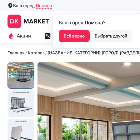
Помона
Ваш город:
Производим напольные
Каталог
Ваш город
Помона
?
люки с 2016 года
Акции
Замер и монтаж
Индивидуа
Всё верно
Выбрать другой
Главная
Каталог
{НАЗВАНИЕ_КАТЕГОРИИ} {ГОРОД} {РАЗДЕЛ