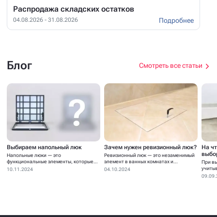
Распродажа складских остатков
Подробнее
04.08.2026 - 31.08.2026
Блог
Смотреть все статьи
Выбираем напольный люк
Зачем нужен ревизионный люк?
На ч
выбо
Напольные люки — это
Ревизионный люк — это незаменимый
функциональные элементы, которые
элемент в ванных комнатах и...
При в
устанавливаются для...
учиты
10.11.2024
04.10.2024
09.09