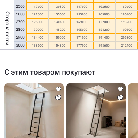
2500
117600
130800
147000
162600
180600
Сторона петли
2600
121800
135600
153000
169800
186900
2700
126000
140400
159000
177000
193200
2800
130200
145200
165000
184200
199500
2900
134400
150000
171000
191400
205800
3000
138600
154800
177000
198600
212100
С этим товаром покупают