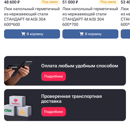
48 600 ₽
51 000 ₽
53 4
Под заказ
Под заказ
Люк напольный герметичный
Люк напольный герметичный
Люк 
из нержавеющей стали
из нержавеющей стали
из н
СТАНДАРТ-М AISI 304
СТАНДАРТ-М AISI 304
СТАН
600*600
600*700
600*
В корзину
В корзину
Оплата любым удобным способом
Подробнее
Проверенная транспортная
доставка
Подробнее