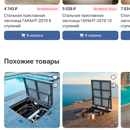
4 743 ₽
5 038 ₽
7 03
Осталось 6 шт.
Осталось 10 шт.
Стальная приставная
Стальная приставная
Стал
лестница ГАРАНТ-2070 8
лестница ГАРАНТ-2570 10
лест
ступеней
ступеней
ступ
В корзину
В корзину
Похожие товары