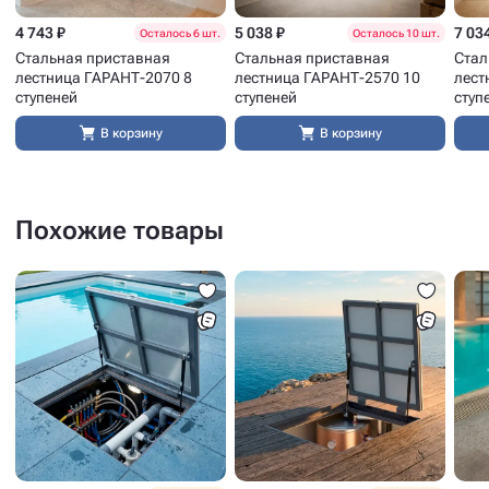
4 743 ₽
5 038 ₽
7 03
Осталось 6 шт.
Осталось 10 шт.
Стальная приставная
Стальная приставная
Стал
лестница ГАРАНТ-2070 8
лестница ГАРАНТ-2570 10
лест
ступеней
ступеней
ступ
В корзину
В корзину
Похожие товары