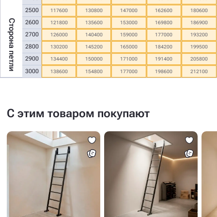
2500
117600
130800
147000
162600
180600
Сторона петли
2600
121800
135600
153000
169800
186900
2700
126000
140400
159000
177000
193200
2800
130200
145200
165000
184200
199500
2900
134400
150000
171000
191400
205800
3000
138600
154800
177000
198600
212100
С этим товаром покупают