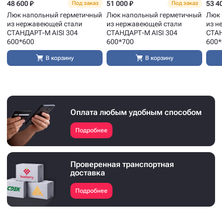
48 600 ₽
51 000 ₽
53 4
Под заказ
Под заказ
Люк напольный герметичный
Люк напольный герметичный
Люк 
из нержавеющей стали
из нержавеющей стали
из н
СТАНДАРТ-М AISI 304
СТАНДАРТ-М AISI 304
СТАН
600*600
600*700
600*
В корзину
В корзину
Оплата любым удобным способом
Подробнее
Проверенная транспортная
доставка
Подробнее