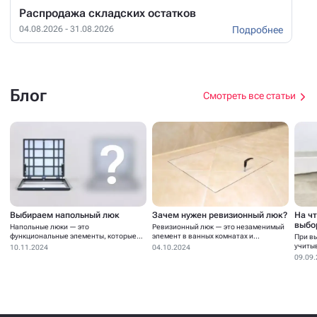
Распродажа складских остатков
Подробнее
04.08.2026 - 31.08.2026
Блог
Смотреть все статьи
Выбираем напольный люк
Зачем нужен ревизионный люк?
На ч
выбо
Напольные люки — это
Ревизионный люк — это незаменимый
функциональные элементы, которые
элемент в ванных комнатах и...
При в
устанавливаются для...
учиты
10.11.2024
04.10.2024
09.09