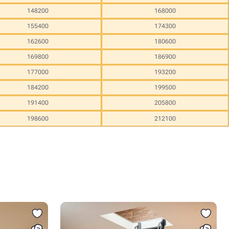
148200
168000
155400
174300
162600
180600
169800
186900
177000
193200
184200
199500
191400
205800
198600
212100