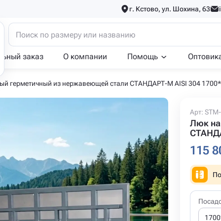
г. Кстово, ул. Шохина, 63
льный заказ
О компании
Помощь
Оптовик
ый герметичный из нержавеющей стали СТАНДАРТ-М AISI 304 1700
Арт: STM-
Люк на
СТАНДА
115 8
По
Посад
1700