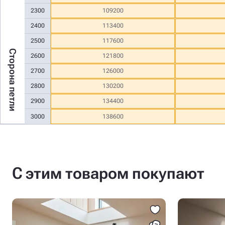
2300
109200
2400
113400
2500
117600
Сторона петли
2600
121800
2700
126000
2800
130200
2900
134400
3000
138600
С этим товаром покупают