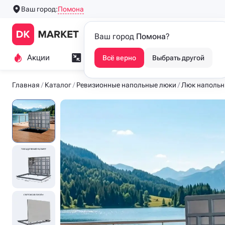
Помона
Ваш город:
Производим напольные
Каталог
Ваш город
Помона
?
люки с 2016 года
Акции
Замер и монтаж
Индивидуа
Всё верно
Выбрать другой
Главная
Каталог
Ревизионные напольные люки
Люк напольн