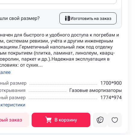
шли свой размер?
Изготовить на заказ
начен для быстрого и удобного доступа к погребам и
м, системам ревизии, учёта и другим инженерным
кациям.Герметичный напольный люк под отделку
ым покрытием (плитка, ламинат, линолеум, кварц-
овролин, паркет и др.).Надежная эксплуатация в
ловиях: от сухих...
далее
ный размер
1700*900
открывания
Газовые амортизаторы
ный размер
1774*974
актеристики
рый заказ
В корзину