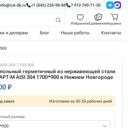
info@luk-dk.ru
+7 (842) 228-98-88
7 910 790-71-30
Избранное
Сравнение
Корзина
ам и дилерам
Блог
Наши работы
Контакты
*900
AISI-304-1700-900
польный герметичный из нержавеющей стали
РТ-М AISI 304 1700*900 в Нижнем Новгороде
00 ₽
д заказ
Изготовим за 30-35 рабочих дней
очный размер
*900