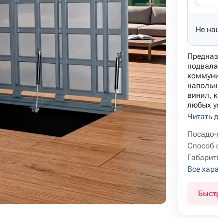
Не на
Предназ
подвала
коммуни
напольн
винил, к
любых ус
Читать 
Посадоч
Способ 
Габарит
Все хар
Быст