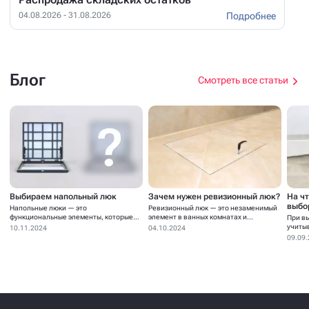
Подробнее
04.08.2026 - 31.08.2026
Блог
Смотреть все статьи
Выбираем напольный люк
Зачем нужен ревизионный люк?
На ч
выбо
Напольные люки — это
Ревизионный люк — это незаменимый
функциональные элементы, которые
элемент в ванных комнатах и...
При в
устанавливаются для...
учиты
10.11.2024
04.10.2024
09.09