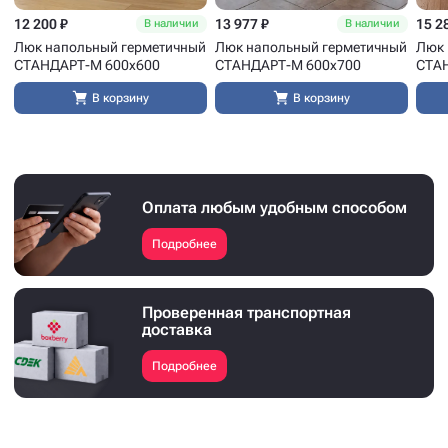
12 200 ₽
13 977 ₽
15 2
В наличии
В наличии
Люк напольный герметичный
Люк напольный герметичный
Люк 
СТАНДАРТ-М 600x600
СТАНДАРТ-М 600x700
СТА
В корзину
В корзину
Оплата любым удобным способом
Подробнее
Проверенная транспортная
доставка
Подробнее