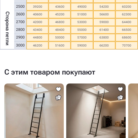
2500
39200
43600
49000
54200
60200
Сторона петли
2600
40600
45200
51000
56600
62300
2700
42000
46800
53000
59000
64400
2800
43400
48400
55000
61400
66500
2900
44800
50000
57000
63800
68600
3000
46200
51600
59000
66200
70700
С этим товаром покупают