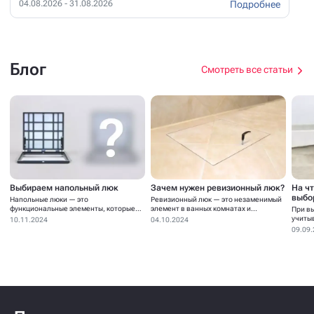
Подробнее
04.08.2026 - 31.08.2026
Блог
Смотреть все статьи
Выбираем напольный люк
Зачем нужен ревизионный люк?
На ч
выбо
Напольные люки — это
Ревизионный люк — это незаменимый
функциональные элементы, которые
элемент в ванных комнатах и...
При в
устанавливаются для...
учиты
10.11.2024
04.10.2024
09.09