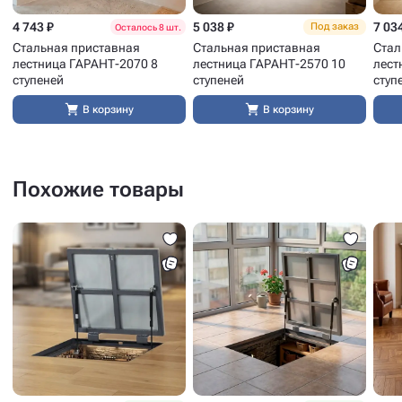
4 743 ₽
5 038 ₽
7 03
Под заказ
Осталось 8 шт.
Стальная приставная
Стальная приставная
Стал
лестница ГАРАНТ-2070 8
лестница ГАРАНТ-2570 10
лест
ступеней
ступеней
ступ
В корзину
В корзину
Похожие товары