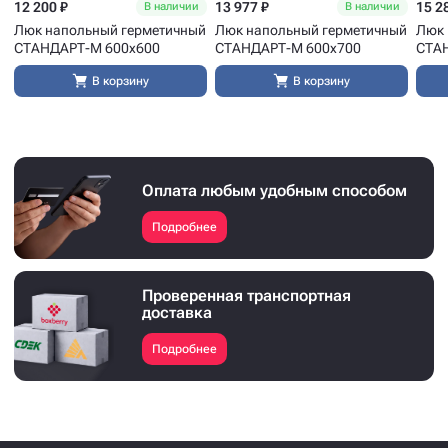
12 200 ₽
13 977 ₽
15 2
В наличии
В наличии
Люк напольный герметичный
Люк напольный герметичный
Люк 
СТАНДАРТ-М 600x600
СТАНДАРТ-М 600x700
СТА
В корзину
В корзину
Оплата любым удобным способом
Подробнее
Проверенная транспортная
доставка
Подробнее