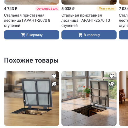
4 743 ₽
5 038 ₽
7 03
Под заказ
Осталось 8 шт.
Стальная приставная
Стальная приставная
Стал
лестница ГАРАНТ-2070 8
лестница ГАРАНТ-2570 10
лест
ступеней
ступеней
ступ
В корзину
В корзину
Похожие товары