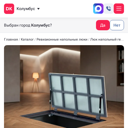
Колумбус
Выбран город
Колумбус
?
Да
Нет
Главная
Каталог
Ревизионные напольные люки
Люк напольный герметичный СТАНДАРТ-М 2100*600