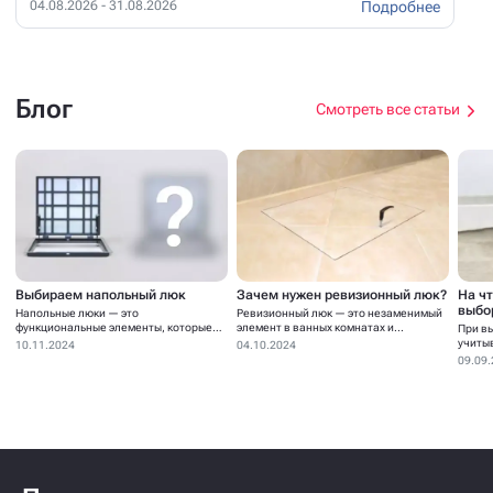
Подробнее
04.08.2026 - 31.08.2026
Блог
Смотреть все статьи
Выбираем напольный люк
Зачем нужен ревизионный люк?
На ч
выбо
Напольные люки — это
Ревизионный люк — это незаменимый
функциональные элементы, которые
элемент в ванных комнатах и...
При в
устанавливаются для...
учиты
10.11.2024
04.10.2024
09.09