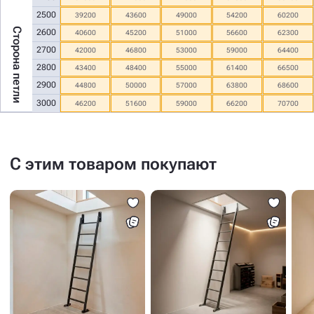
2500
39200
43600
49000
54200
60200
Сторона петли
2600
40600
45200
51000
56600
62300
2700
42000
46800
53000
59000
64400
2800
43400
48400
55000
61400
66500
2900
44800
50000
57000
63800
68600
3000
46200
51600
59000
66200
70700
С этим товаром покупают