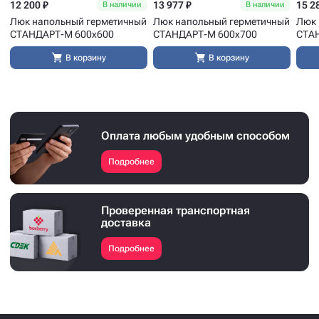
12 200 ₽
13 977 ₽
15 2
В наличии
В наличии
Люк напольный герметичный
Люк напольный герметичный
Люк 
СТАНДАРТ-М 600x600
СТАНДАРТ-М 600x700
СТА
В корзину
В корзину
Оплата любым удобным способом
Подробнее
Проверенная транспортная
доставка
Подробнее