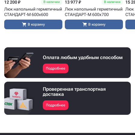
12 200 ₽
13 977 ₽
15 2
В наличии
В наличии
Люк напольный герметичный
Люк напольный герметичный
Люк 
СТАНДАРТ-М 600x600
СТАНДАРТ-М 600x700
СТА
В корзину
В корзину
Оплата любым удобным способом
Подробнее
Проверенная транспортная
доставка
Подробнее