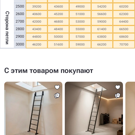
2500
39200
43600
49000
54200
60200
Сторона петли
2600
40600
45200
51000
56600
62300
2700
42000
46800
53000
59000
64400
2800
43400
48400
55000
61400
66500
2900
44800
50000
57000
63800
68600
3000
46200
51600
59000
66200
70700
С этим товаром покупают