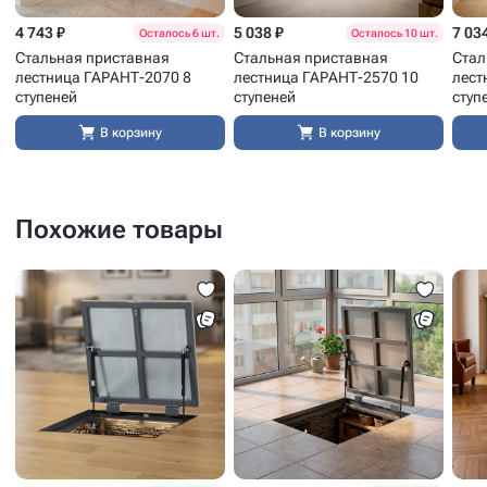
4 743 ₽
5 038 ₽
7 03
Осталось 6 шт.
Осталось 10 шт.
Стальная приставная
Стальная приставная
Стал
лестница ГАРАНТ-2070 8
лестница ГАРАНТ-2570 10
лест
ступеней
ступеней
ступ
В корзину
В корзину
Похожие товары