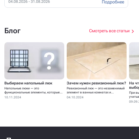
Подробнее
04.08.2026 - 31.08.2026
Блог
Смотреть все статьи
Выбираем напольный люк
Зачем нужен ревизионный люк?
На ч
выбо
Напольные люки — это
Ревизионный люк — это незаменимый
функциональные элементы, которые
элемент в ванных комнатах и...
При в
устанавливаются для...
учиты
10.11.2024
04.10.2024
09.09