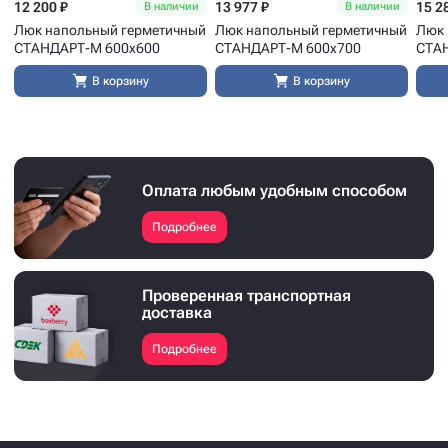
12 200 ₽
13 977 ₽
15 2
В наличии
В наличии
Люк напольный герметичный
Люк напольный герметичный
Люк 
СТАНДАРТ-М 600x600
СТАНДАРТ-М 600x700
СТА
В корзину
В корзину
Оплата любым удобным способом
Подробнее
Проверенная транспортная
доставка
Подробнее