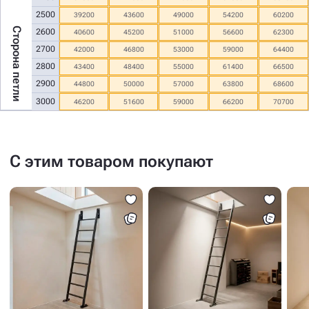
2500
39200
43600
49000
54200
60200
Сторона петли
2600
40600
45200
51000
56600
62300
2700
42000
46800
53000
59000
64400
2800
43400
48400
55000
61400
66500
2900
44800
50000
57000
63800
68600
3000
46200
51600
59000
66200
70700
С этим товаром покупают