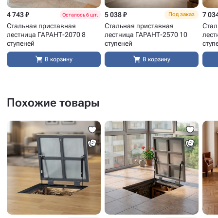
4 743 ₽
5 038 ₽
7 03
Под заказ
Осталось 6 шт.
Стальная приставная
Стальная приставная
Стал
лестница ГАРАНТ-2070 8
лестница ГАРАНТ-2570 10
лест
ступеней
ступеней
ступ
В корзину
В корзину
Похожие товары