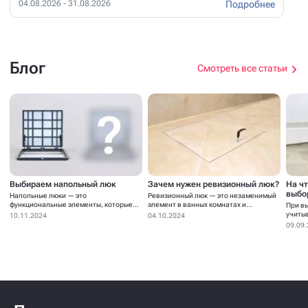
Подробнее
04.08.2026 - 31.08.2026
Блог
Смотреть все статьи
Выбираем напольный люк
Зачем нужен ревизионный люк?
На ч
выбо
Напольные люки — это
Ревизионный люк — это незаменимый
функциональные элементы, которые
элемент в ванных комнатах и...
При в
устанавливаются для...
учиты
10.11.2024
04.10.2024
09.09