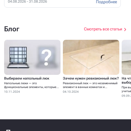
Подробнее
04.08.2026 - 31.08.2026
Блог
Смотреть все статьи
Выбираем напольный люк
Зачем нужен ревизионный люк?
На ч
выбо
Напольные люки — это
Ревизионный люк — это незаменимый
функциональные элементы, которые
элемент в ванных комнатах и...
При в
устанавливаются для...
учиты
10.11.2024
04.10.2024
09.09