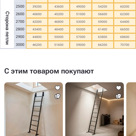
2500
39200
43600
49000
54200
60200
Сторона петли
2600
40600
45200
51000
56600
62300
2700
42000
46800
53000
59000
64400
2800
43400
48400
55000
61400
66500
2900
44800
50000
57000
63800
68600
3000
46200
51600
59000
66200
70700
С этим товаром покупают