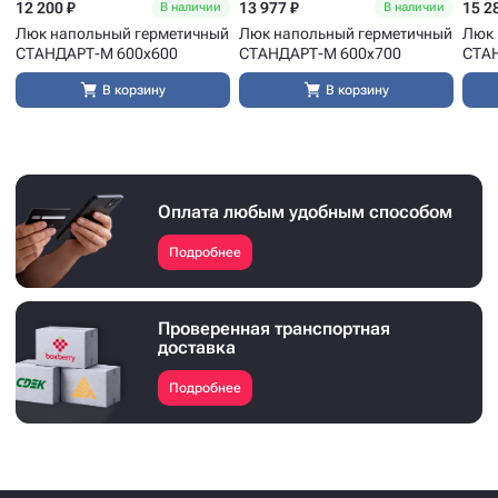
12 200 ₽
13 977 ₽
15 2
В наличии
В наличии
Люк напольный герметичный
Люк напольный герметичный
Люк 
СТАНДАРТ-М 600x600
СТАНДАРТ-М 600x700
СТА
В корзину
В корзину
Оплата любым удобным способом
Подробнее
Проверенная транспортная
доставка
Подробнее