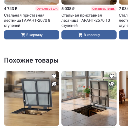
4 743 ₽
5 038 ₽
7 03
Осталось 6 шт.
Осталось 10 шт.
Стальная приставная
Стальная приставная
Стал
лестница ГАРАНТ-2070 8
лестница ГАРАНТ-2570 10
лест
ступеней
ступеней
ступ
В корзину
В корзину
Похожие товары