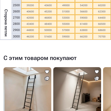
2500
39200
43600
49000
54200
60200
Сторона петли
2600
40600
45200
51000
56600
62300
2700
42000
46800
53000
59000
64400
2800
43400
48400
55000
61400
66500
2900
44800
50000
57000
63800
68600
3000
46200
51600
59000
66200
70700
С этим товаром покупают