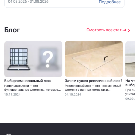
Подробнее
04.08.2026 - 31.08.2026
Блог
Смотреть все статьи
Выбираем напольный люк
Зачем нужен ревизионный люк?
На ч
выбо
Напольные люки — это
Ревизионный люк — это незаменимый
функциональные элементы, которые
элемент в ванных комнатах и...
При в
устанавливаются для...
учиты
10.11.2024
04.10.2024
09.09