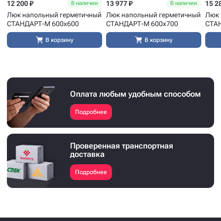
12 200 ₽
13 977 ₽
15 2
В наличии
В наличии
Люк напольный герметичный
Люк напольный герметичный
Люк 
СТАНДАРТ-М 600x600
СТАНДАРТ-М 600x700
СТА
В корзину
В корзину
Оплата любым удобным способом
Подробнее
Проверенная транспортная
доставка
Подробнее