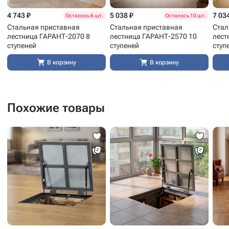
4 743 ₽
5 038 ₽
7 03
Осталось 6 шт.
Осталось 10 шт.
Стальная приставная
Стальная приставная
Стал
лестница ГАРАНТ-2070 8
лестница ГАРАНТ-2570 10
лест
ступеней
ступеней
ступ
В корзину
В корзину
Похожие товары