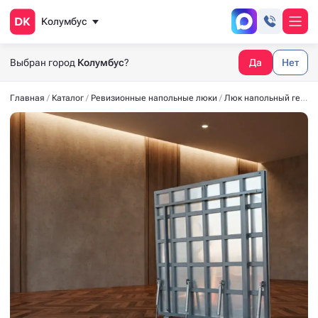
Колумбус
Выбран город
Колумбус
?
Да
Нет
Главная
Каталог
Ревизионные напольные люки
Люк напольный герметичный СТАНДАРТ-М 2000*1000