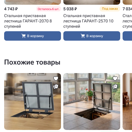
4 743 ₽
5 038 ₽
7 03
Под заказ
Осталось 6 шт.
Стальная приставная
Стальная приставная
Стал
лестница ГАРАНТ-2070 8
лестница ГАРАНТ-2570 10
лест
ступеней
ступеней
ступ
В корзину
В корзину
Похожие товары