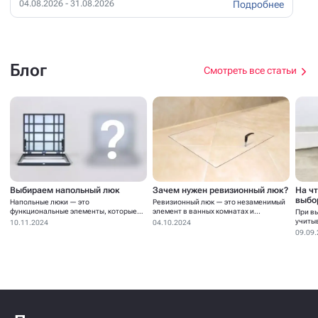
Подробнее
04.08.2026 - 31.08.2026
Блог
Смотреть все статьи
Выбираем напольный люк
Зачем нужен ревизионный люк?
На ч
выбо
Напольные люки — это
Ревизионный люк — это незаменимый
функциональные элементы, которые
элемент в ванных комнатах и...
При в
устанавливаются для...
учиты
10.11.2024
04.10.2024
09.09