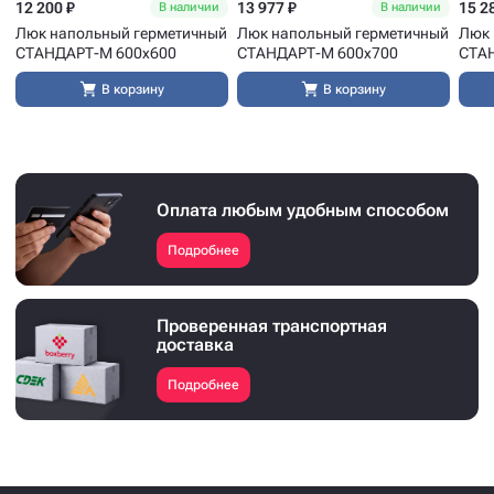
12 200 ₽
13 977 ₽
15 2
В наличии
В наличии
Люк напольный герметичный
Люк напольный герметичный
Люк 
СТАНДАРТ-М 600x600
СТАНДАРТ-М 600x700
СТА
В корзину
В корзину
Оплата любым удобным способом
Подробнее
Проверенная транспортная
доставка
Подробнее