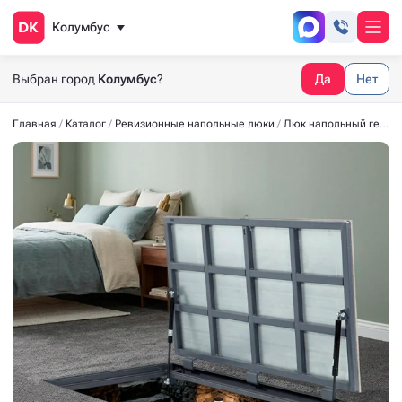
Колумбус
Выбран город
Колумбус
?
Да
Нет
Главная
Каталог
Ревизионные напольные люки
Люк напольный герметичный СТАНДАРТ-М 1200x800