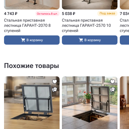
4 743 ₽
5 038 ₽
7 03
Под заказ
Осталось 8 шт.
Стальная приставная
Стальная приставная
Стал
лестница ГАРАНТ-2070 8
лестница ГАРАНТ-2570 10
лест
ступеней
ступеней
ступ
В корзину
В корзину
Похожие товары