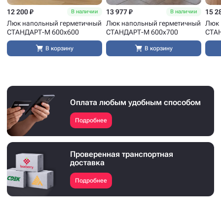
12 200 ₽
13 977 ₽
15 2
В наличии
В наличии
Люк напольный герметичный
Люк напольный герметичный
Люк 
СТАНДАРТ-М 600x600
СТАНДАРТ-М 600x700
СТА
В корзину
В корзину
Оплата любым удобным способом
Подробнее
Проверенная транспортная
доставка
Подробнее