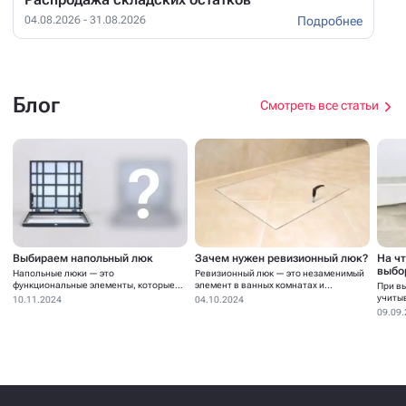
Подробнее
04.08.2026 - 31.08.2026
Блог
Смотреть все статьи
Выбираем напольный люк
Зачем нужен ревизионный люк?
На ч
выбо
Напольные люки — это
Ревизионный люк — это незаменимый
функциональные элементы, которые
элемент в ванных комнатах и...
При в
устанавливаются для...
учиты
10.11.2024
04.10.2024
09.09