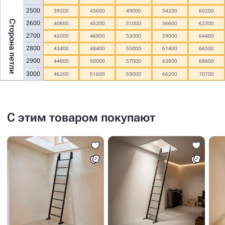
2500
39200
43600
49000
54200
60200
Сторона петли
2600
40600
45200
51000
56600
62300
2700
42000
46800
53000
59000
64400
2800
43400
48400
55000
61400
66500
2900
44800
50000
57000
63800
68600
3000
46200
51600
59000
66200
70700
С этим товаром покупают