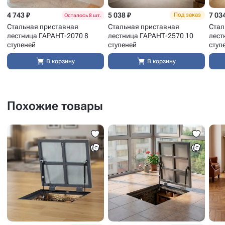
4 743 ₽
5 038 ₽
7 03
Под заказ
Осталось 8 шт.
Стальная приставная
Стальная приставная
Стал
лестница ГАРАНТ-2070 8
лестница ГАРАНТ-2570 10
лест
ступеней
ступеней
ступ
В корзину
В корзину
Похожие товары