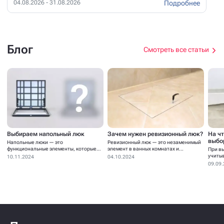
Подробнее
04.08.2026 - 31.08.2026
Блог
Смотреть все статьи
Выбираем напольный люк
Зачем нужен ревизионный люк?
На ч
выбо
Напольные люки — это
Ревизионный люк — это незаменимый
функциональные элементы, которые
элемент в ванных комнатах и...
При в
устанавливаются для...
учиты
10.11.2024
04.10.2024
09.09